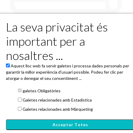
La seva privacitat és
Ho sentim no hi ha esdeveniment
important per a
programats
nosaltres ...
Però aviat tindrem alguna cosa per a tu!
Aquest lloc web fa servir galetes i processa dades personals per
garantir la millor experiència d'usuari possible. Podeu fer clic per
Powered by 4Tickets
atorgar o denegar el seu consentiment ...
Ajuntament d'Esterri d'Àneu - Plaça de la Closa, 1 25580 Esterri
d'Àneu Pallars Sobirà (Lleida)
galetes Obligatòries
entrada@4tickets.es
Galetes relacionades amb Estadística
Condicions generals i cookies
Política de privacitat
Galetes relacionades amb Màrqueting
Janto Ticketing Software. All rights reserved,
2026
Acceptar Totes